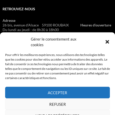
RETROUVEZ-NOUS
Adresse
26 bis, avenue d’Alsace 59100 ROUBAIX
Heures d’ouverture
Du lundi au jeudi : de 8h30 à 18h00
Le vendredi : de 8h30 à 16h00 Sur rendez-vous
Gérer le consentement aux
cookies
BON À SAVOIR
Pour offrir les meilleures expériences, nous utilisons des technologies telles
que les cookies pour stocker et/ou accéder aux informations des appareils. Le
fait de consentir à ces technologies nous permettra de traiter des données
CGV
telles que le comportement de navigation ou les ID uniques sur ce site. Le fait de
ne pas consentir ou de retirer son consentement peut avoir un effet négatif sur
Mentions légales & Traitement des données personnelles
certaines caractéristiques et fonctions.
ACCEPTER
NOS DEVIS SONT GRATUITS
REFUSER