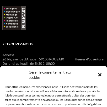
RETROUVEZ-NOUS
Adresse
26 bis, avenue d’Alsace 59100 ROUBAIX
Heures d’ouverture
Du lundi au jeudi : de 8h30 à 18h00
Le vendredi : de 8h30 à 16h00 Sur rendez-vous
Gérer le consentement aux
cookies
BON À SAVOIR
Pour offrir les meilleures expériences, nous utilisons des technologies telles
que les cookies pour stocker et/ou accéder aux informations des appareils. Le
fait de consentir à ces technologies nous permettra de traiter des données
CGV
telles que le comportement de navigation ou les ID uniques sur ce site. Le fait de
ne pas consentir ou de retirer son consentement peut avoir un effet négatif sur
Mentions légales & Traitement des données personnelles