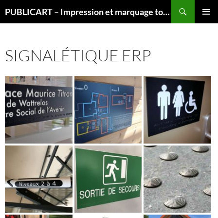
Aller
Recherche
PUBLICART – Impression et marquage tous supports
au
MENU
contenu
PRINCI
SIGNALÉTIQUE ERP