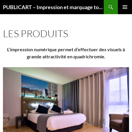
Aller
Recherche
PUBLICART – Impression et marquage tous supports
au
MENU
contenu
PRINCI
LES PRODUITS
L’impression numérique permet d’effectuer des visuels à
grande attractivité en quadrichromie.