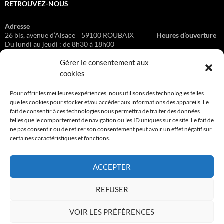
RETROUVEZ-NOUS
Adresse
26 bis, avenue d’Alsace 59100 ROUBAIX
Heures d’ouverture
Du lundi au jeudi : de 8h30 à 18h00
Le vendredi : de 8h30 à 16h00 Sur rendez-vous
Gérer le consentement aux
cookies
BON À SAVOIR
Pour offrir les meilleures expériences, nous utilisons des technologies telles
que les cookies pour stocker et/ou accéder aux informations des appareils. Le
fait de consentir à ces technologies nous permettra de traiter des données
CGV
telles que le comportement de navigation ou les ID uniques sur ce site. Le fait de
ne pas consentir ou de retirer son consentement peut avoir un effet négatif sur
Mentions légales & Traitement des données personnelles
certaines caractéristiques et fonctions.
ACCEPTER
NOS DEVIS SONT GRATUITS
REFUSER
VOIR LES PRÉFÉRENCES