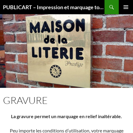
Aller
Recherche
PUBLICART – Impression et marquage tous supports
au
MENU
contenu
PRINCI
GRAVURE
La gravure permet un marquage en relief inaltérable.
Peu importe les conditions d’utilisation, votre marquage