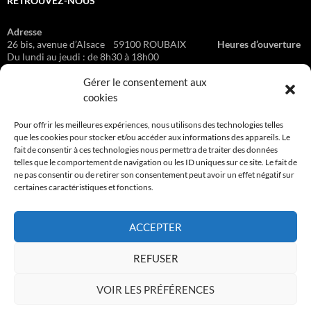
RETROUVEZ-NOUS
Adresse
26 bis, avenue d’Alsace 59100 ROUBAIX
Heures d’ouverture
Du lundi au jeudi : de 8h30 à 18h00
Le vendredi : de 8h30 à 16h00 Sur rendez-vous
Gérer le consentement aux
cookies
BON À SAVOIR
Pour offrir les meilleures expériences, nous utilisons des technologies telles
que les cookies pour stocker et/ou accéder aux informations des appareils. Le
fait de consentir à ces technologies nous permettra de traiter des données
CGV
telles que le comportement de navigation ou les ID uniques sur ce site. Le fait de
ne pas consentir ou de retirer son consentement peut avoir un effet négatif sur
Mentions légales & Traitement des données personnelles
certaines caractéristiques et fonctions.
ACCEPTER
NOS DEVIS SONT GRATUITS
REFUSER
VOIR LES PRÉFÉRENCES