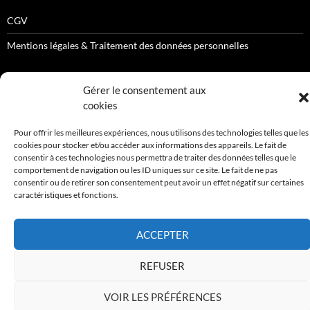
CGV
Mentions légales & Traitement des données personnelles
Gérer le consentement aux
NOS DEVIS SONT GRATUITS
cookies
Pour offrir les meilleures expériences, nous utilisons des technologies telles que les
cookies pour stocker et/ou accéder aux informations des appareils. Le fait de
consentir à ces technologies nous permettra de traiter des données telles que le
comportement de navigation ou les ID uniques sur ce site. Le fait de ne pas
consentir ou de retirer son consentement peut avoir un effet négatif sur certaines
Mentions légales & Traitement des données personnelles
Fièrement propulsé
caractéristiques et fonctions.
par WordPress
ACCEPTER
REFUSER
VOIR LES PRÉFÉRENCES