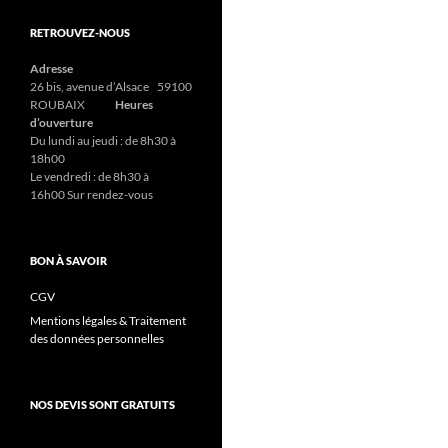
RETROUVEZ-NOUS
Adresse
26 bis, avenue d’Alsace 59100
ROUBAIX
Heures
d’ouverture
Du lundi au jeudi : de 8h30 à
18h00
Le vendredi : de 8h30 à
16h00 Sur rendez-vous
BON À SAVOIR
CGV
Mentions légales & Traitement
des données personnelles
NOS DEVIS SONT GRATUITS