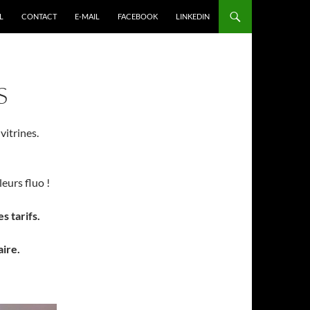
L
CONTACT
E-MAIL
FACEBOOK
LINKEDIN
S
vitrines.
eurs fluo !
s tarifs.
aire.