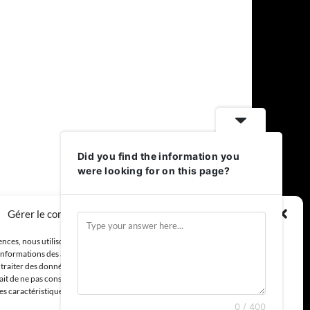
Did you find the information you
were looking for on this page?
Gérer le consentement aux cookies
ences, nous utilisons des technologies telles que les cookies
nformations des appareils. Le fait de consentir à ces
traiter des données telles que le comportement de navigation
 fait de ne pas consentir ou de retirer son consentement peut
nes caractéristiques et fonctions.
0 / 400